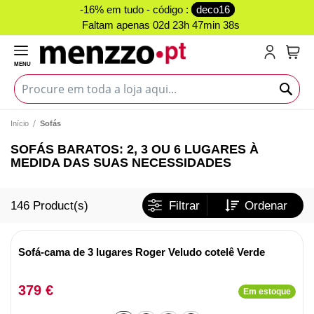
-16% em tudo - código :
deco16
Faltam apenas
02d 23h 47min 38s
MENU
O Me
Início
Sofás
SOFÁS BARATOS: 2, 3 OU 6 LUGARES À
MEDIDA DAS SUAS NECESSIDADES
146
Product(s)
Filtrar
Ordenar
Sofá-cama de 3 lugares Roger Veludo cotelê Verde
379 €
Em estoque