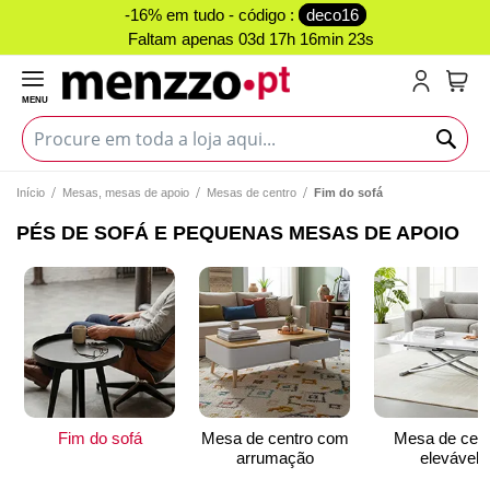
-16% em tudo - código :
deco16
Faltam apenas
03d 17h 16min 23s
MENU
O Me
Início
Mesas, mesas de apoio
Mesas de centro
Fim do sofá
PÉS DE SOFÁ E PEQUENAS MESAS DE APOIO
Fim do sofá
Mesa de centro com
Mesa de cent
arrumação
elevável