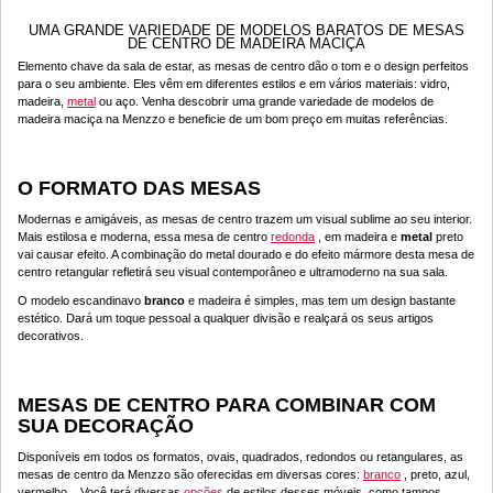
UMA GRANDE VARIEDADE DE MODELOS BARATOS DE MESAS
DE CENTRO DE MADEIRA MACIÇA
Elemento chave da sala de estar, as mesas de centro dão o tom e o design perfeitos
para o seu ambiente. Eles vêm em diferentes estilos e em vários materiais: vidro,
madeira,
metal
ou aço. Venha descobrir uma grande variedade de modelos de
madeira maciça na Menzzo e beneficie de um bom preço em muitas referências.
O FORMATO DAS MESAS
Modernas e amigáveis, as mesas de centro trazem um visual sublime ao seu interior.
Mais estilosa e moderna, essa mesa de centro
redonda
, em madeira e
metal
preto
vai causar efeito. A combinação do metal dourado e do efeito mármore desta mesa de
centro retangular refletirá seu visual contemporâneo e ultramoderno na sua sala.
O modelo escandinavo
branco
e madeira é simples, mas tem um design bastante
estético. Dará um toque pessoal a qualquer divisão e realçará os seus artigos
decorativos.
MESAS DE CENTRO PARA COMBINAR COM
SUA DECORAÇÃO
Disponíveis em todos os formatos, ovais, quadrados, redondos ou retangulares, as
mesas de centro da Menzzo são oferecidas em diversas cores:
branco
, preto, azul,
vermelho... Você terá diversas
opções
de estilos desses móveis, como tampos