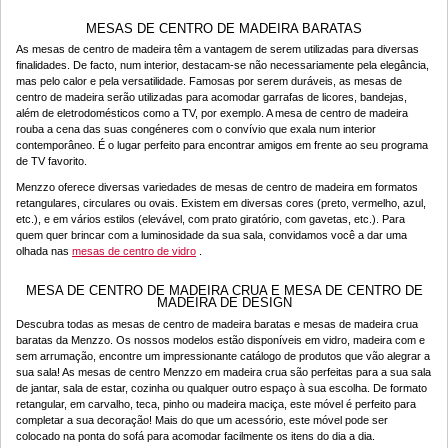
MESAS DE CENTRO DE MADEIRA BARATAS
As mesas de centro de madeira têm a vantagem de serem utilizadas para diversas
finalidades. De facto, num interior, destacam-se não necessariamente pela elegância,
mas pelo calor e pela versatilidade. Famosas por serem duráveis, as mesas de
centro de madeira serão utilizadas para acomodar garrafas de licores, bandejas,
além de eletrodomésticos como a TV, por exemplo. A mesa de centro de madeira
rouba a cena das suas congéneres com o convívio que exala num interior
contemporâneo. É o lugar perfeito para encontrar amigos em frente ao seu programa
de TV favorito.
Menzzo oferece diversas variedades de mesas de centro de madeira em formatos
retangulares, circulares ou ovais. Existem em diversas cores (preto, vermelho, azul,
etc.), e em vários estilos (elevável, com prato giratório, com gavetas, etc.). Para
quem quer brincar com a luminosidade da sua sala, convidamos você a dar uma
olhada nas
mesas de centro de vidro
.
MESA DE CENTRO DE MADEIRA CRUA E MESA DE CENTRO DE
MADEIRA DE DESIGN
Descubra todas as mesas de centro de madeira baratas e mesas de madeira crua
baratas da Menzzo. Os nossos modelos estão disponíveis em vidro, madeira com e
sem arrumação, encontre um impressionante catálogo de produtos que vão alegrar a
sua sala! As mesas de centro Menzzo em madeira crua são perfeitas para a sua sala
de jantar, sala de estar, cozinha ou qualquer outro espaço à sua escolha. De formato
retangular, em carvalho, teca, pinho ou madeira maciça, este móvel é perfeito para
completar a sua decoração! Mais do que um acessório, este móvel pode ser
colocado na ponta do sofá para acomodar facilmente os itens do dia a dia.