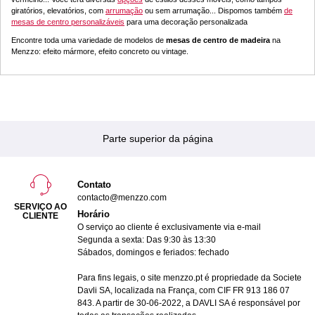
giratórios, elevatórios, com
arrumação
ou sem arrumação... Dispomos também
de
mesas de centro personalizáveis
​​para uma decoração personalizada
Encontre toda uma variedade de modelos de
mesas de centro de madeira
na
Menzzo: efeito mármore, efeito concreto ou vintage.
Parte superior da página
Contato
contacto@menzzo.com
SERVIÇO AO
Horário
CLIENTE
O serviço ao cliente é exclusivamente via e-mail
Segunda a sexta: Das 9:30 às 13:30
Sábados, domingos e feriados: fechado
Para fins legais, o site menzzo.pt é propriedade da Societe
Davli SA, localizada na França, com CIF FR 913 186 07
843. A partir de 30-06-2022, a DAVLI SA é responsável por