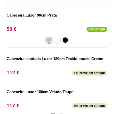
Cabeceira Luxor 90cm Prata
59 €
Em estoque
Cabeceira estofada Luxor 180cm Tecido boucle Creme
112 €
Em breve em estoque
Cabeceira Luxor 180cm Veludo Taupe
117 €
Em breve em estoque