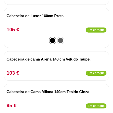
Cabeceira de Luxor 160cm Preta
105 €
Em estoque
Cabeceira de cama Arena 140 cm Veludo Taupe.
103 €
Em estoque
Cabeceira de Cama Milana 140cm Tecido Cinza
95 €
Em estoque