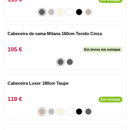
Cabeceira de cama Milana 160cm Tecido Cinza
105 €
Em breve em estoque
Cabeceira Luxor 180cm Taupe
119 €
Em estoque