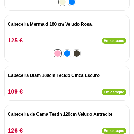
Cabeceira Mermaid 180 cm Veludo Rosa.
125 €
Em estoque
Cabeceira Diam 180cm Tecido Cinza Escuro
109 €
Em estoque
Cabeceira de Cama Testin 120cm Veludo Antracite
126 €
Em estoque