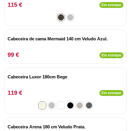
115 €
Em estoque
Cabeceira de cama Mermaid 140 cm Veludo Azul.
99 €
Em estoque
Cabeceira Luxor 180cm Bege
119 €
Em estoque
Cabeceira Arena 180 cm Veludo Prata.