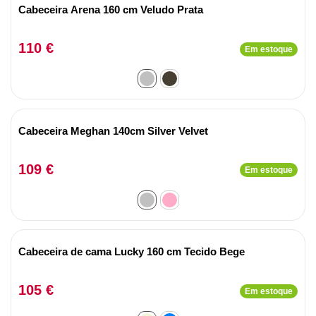
Cabeceira Arena 160 cm Veludo Prata
110 €
Em estoque
Cabeceira Meghan 140cm Silver Velvet
109 €
Em estoque
Cabeceira de cama Lucky 160 cm Tecido Bege
105 €
Em estoque