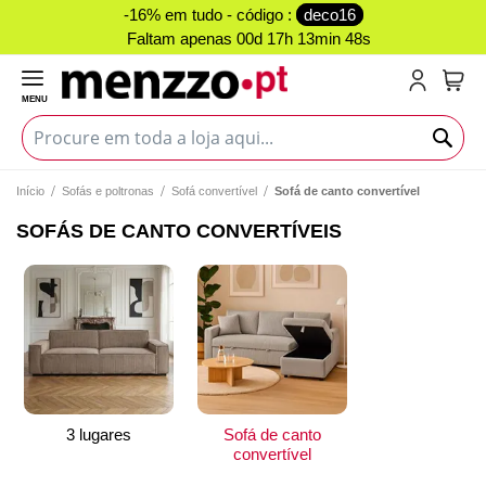
-16% em tudo - código :
deco16
Faltam apenas
00d 17h 13min 47s
MENU
O Me
Início
Sofás e poltronas
Sofá convertível
Sofá de canto convertível
SOFÁS DE CANTO CONVERTÍVEIS
3 lugares
Sofá de canto
convertível