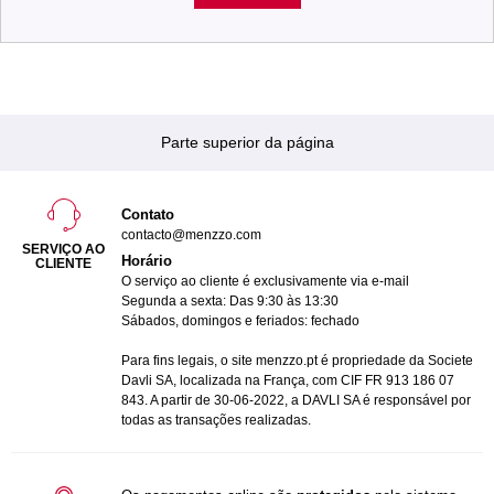
Parte superior da página
Contato
contacto@menzzo.com
SERVIÇO AO
Horário
CLIENTE
O serviço ao cliente é exclusivamente via e-mail
Segunda a sexta: Das 9:30 às 13:30
Sábados, domingos e feriados: fechado
Para fins legais, o site menzzo.pt é propriedade da Societe
Davli SA, localizada na França, com CIF FR 913 186 07
843. A partir de 30-06-2022, a DAVLI SA é responsável por
todas as transações realizadas.