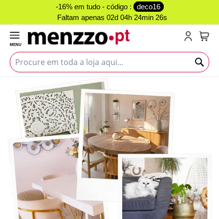
-16% em tudo - código :
deco16
Faltam apenas
02d 04h 24min 25s
MENU
O Me