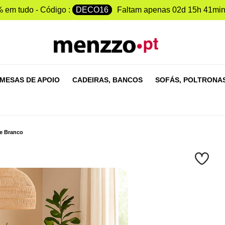
 em tudo - Código :
DECO16
Faltam apenas
02d 15h 41min
MESAS DE APOIO
CADEIRAS,
BANCOS
SOFÁS,
POLTRONA
 e Branco