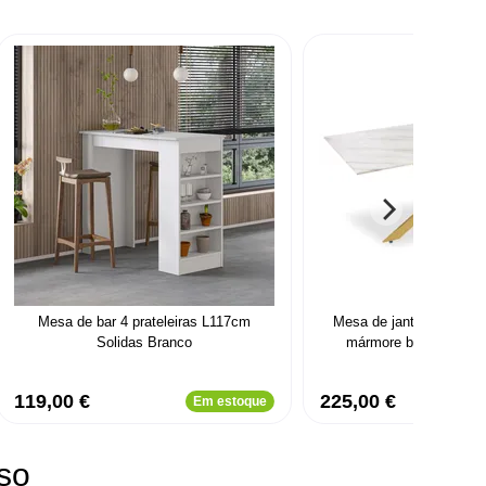
Mesa de bar 4 prateleiras L117cm
Mesa de jantar Naelle em
Solidas Branco
mármore branco e pés
119,00 €
225,00 €
Em estoque
so