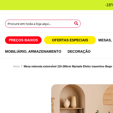
-16%
Search
Search
Search
PREÇOS BAIXOS
OFERTAS ESPECIAIS
MESAS,
MOBILIÁRIO,
ARMAZENAMENTO
DECORAÇÃO
Início
Mesa redonda extensível 110-260cm Myriade Efeito travertino Bege
Saltar
para
Saltar
o
para
final
o
da
início
Galeria
da
de