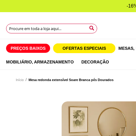
-16%
Search
Search
Search
PREÇOS BAIXOS
OFERTAS ESPECIAIS
MESAS,
MOBILIÁRIO,
ARMAZENAMENTO
DECORAÇÃO
Início
Mesa redonda extensível Soare Branca pés Dourados
Saltar
para
Saltar
o
para
final
o
da
início
Galeria
da
de