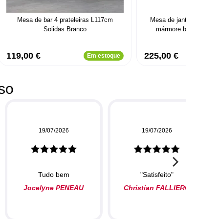
Mesa de bar 4 prateleiras L117cm
Mesa de jantar Naelle em
Solidas Branco
mármore branco e pés
119,00 €
225,00 €
Em estoque
so
19/07/2026
19/07/2026
Tudo bem
"Satisfeito"
Jocelyne PENEAU
Christian FALLIERO